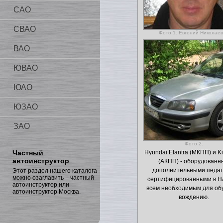
САО
СВАО
Фото 1. Евгений Николае
ВАО
ЮВАО
ЮАО
ЮЗАО
ЗАО
Фото 2.
Частный
Hyundai Elantra (МКПП) и K
автоинструктор
(АКПП) - оборудованн
дополнительными педа
Этот раздел нашего каталога
можно озаглавить – частный
сертифицированными в Н
автоинструктор или
всем необходимым для об
автоинструктор Москва.
вождению.