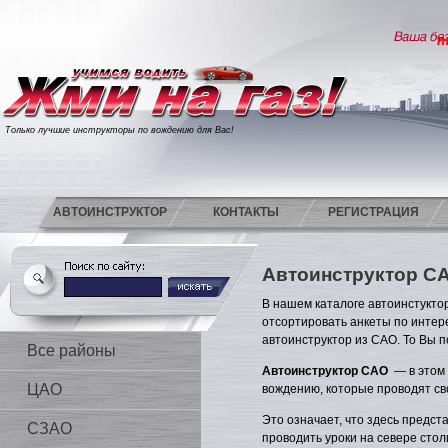
т
Только лучшие инструкторы по вождению для Вас!
АВТОИНСТРУКТОР
КОНТАКТЫ
РЕГИСТРАЦИЯ
Автоинструктор С
В нашем каталоге автоинстуктор
отсортировать анкеты по интер
автоинструктор из САО. То Вы п
Все районы
Автоинструктор САО
— в этом 
ЦАО
вождению, которые проводят св
Это означает, что здесь предс
СЗАО
проводить уроки на севере сто