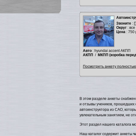
Автоинстр
Звоните
:
П
Округ
: все
Цена
: 750 
Авто
: hyundai accent АКПП
АКПП
/
МКПП
(коробка пере
Посмотреть анкету полностью.
В этом разделе анкеты снабжен
и отзывы учеников, прошедших о
автоинструктора из САО, котор
увлекательным занятием, не от
Этот раздел нашего каталога м
Наш каталог содержит анкеты
ч