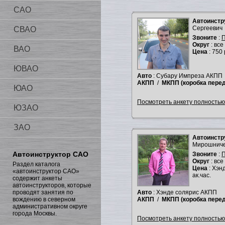
САО
Автоинстр
Сергеевич
СВАО
Звоните
:
П
Округ
: все
ВАО
Цена
: 750 
ЮВАО
Авто
: Субару Импреза АКПП
АКПП
/
МКПП
(коробка пере
ЮАО
Посмотреть анкету полностью.
ЮЗАО
ЗАО
Автоинстр
Мирошнич
Автоинструктор САО
Звоните
:
П
Округ
: все
Раздел каталога
Цена
: Хэн
«автоинструктор САО»
ак.час.
содержит анкеты
автоинструкторов, которые
проводят занятия по
Авто
: Хэнде солярис АКПП
вождению в северном
АКПП
/
МКПП
(коробка пере
административном округе
города Москвы.
Посмотреть анкету полностью.