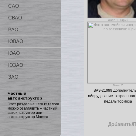
САО
СВАО
Фото 1. Юрий
ВАО
ЮВАО
ЮАО
ЮЗАО
ЗАО
Фото 2.
ВАЗ-21099 Дополнител
Частный
оборудование: встроенная
автоинструктор
педаль тормоза
Этот раздел нашего каталога
можно озаглавить – частный
автоинструктор или
автоинструктор Москва.
Добавить/