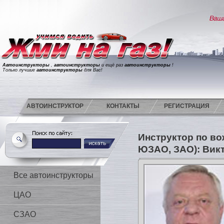
Автоинструкторы
,
автоинструкторы
и ещё раз
автоинструкторы
!
Только лучшие
автоинструкторы
для Вас!
АВТОИНСТРУКТОР
КОНТАКТЫ
РЕГИСТРАЦИЯ
Инструктор по в
ЮЗАО, ЗАО): Вик
Все автоинструкторы
ЦАО
СЗАО