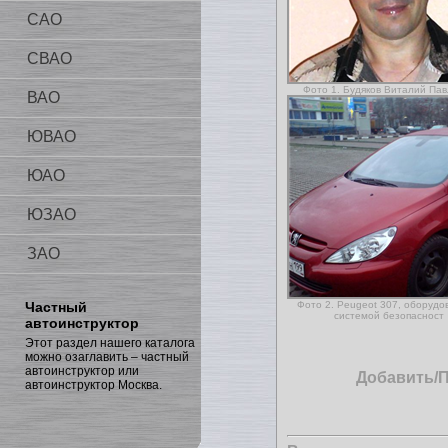
САО
СВАО
Фото 1. Будяков Виталий Па
ВАО
ЮВАО
ЮАО
ЮЗАО
ЗАО
Частный
Фото 2. Peugeot 307, оборуд
системой безопасност
автоинструктор
Этот раздел нашего каталога
можно озаглавить – частный
автоинструктор или
Добавить/
автоинструктор Москва.