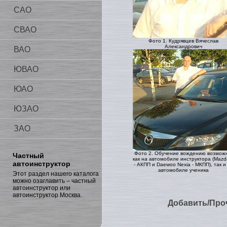
САО
СВАО
Фото 1. Кудрявцев Вячеслав
Александрович
ВАО
ЮВАО
ЮАО
ЮЗАО
ЗАО
Фото 2. Обучение вождению возмож
Частный
как на автомобиле инструктора (Mazd
автоинструктор
- АКПП и Daewoo Nexia - МКПП), так и
автомобиле ученика
Этот раздел нашего каталога
можно озаглавить – частный
автоинструктор или
автоинструктор Москва.
Добавить/Про