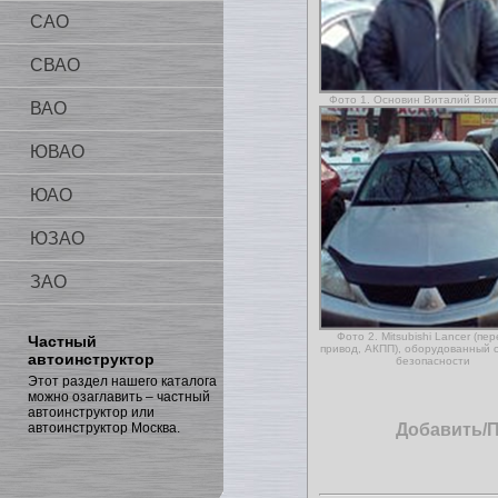
САО
СВАО
Фото 1. Основин Виталий Вик
ВАО
ЮВАО
ЮАО
ЮЗАО
ЗАО
Фото 2. Mitsubishi Lancer (пе
Частный
привод, АКПП), оборудованный 
автоинструктор
безопасности
Этот раздел нашего каталога
можно озаглавить – частный
автоинструктор или
автоинструктор Москва.
Добавить/