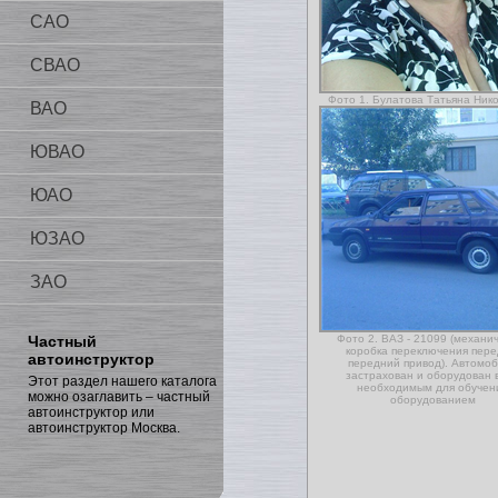
САО
СВАО
Фото 1. Булатова Татьяна Ник
ВАО
ЮВАО
ЮАО
ЮЗАО
ЗАО
Частный
Фото 2. ВАЗ - 21099 (механи
коробка переключения пере
автоинструктор
передний привод). Автомо
застрахован и оборудован 
Этот раздел нашего каталога
необходимым для обучен
можно озаглавить – частный
оборудованием
автоинструктор или
автоинструктор Москва.