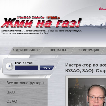
Автоинструкторы
,
автоинструкторы
и ещё раз
автоинструкторы
!
Только лучшие
автоинструкторы
для Вас!
АВТОИНСТРУКТОР
КОНТАКТЫ
РЕГИСТРАЦИЯ
Инструктор по в
ЮЗАО, ЗАО): Ста
Все автоинструкторы
ЦАО
СЗАО