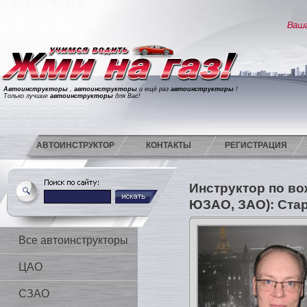
Автоинструкторы
,
автоинструкторы
и ещё раз
автоинструкторы
!
Только лучшие
автоинструкторы
для Вас!
АВТОИНСТРУКТОР
КОНТАКТЫ
РЕГИСТРАЦИЯ
Инструктор по в
ЮЗАО, ЗАО): Ста
Все автоинструкторы
ЦАО
СЗАО