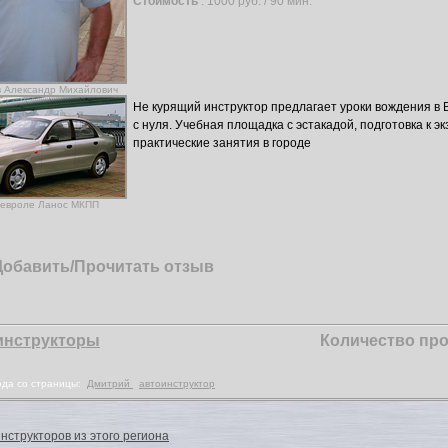
Стоимость
: 1000 руб. / 90 мин.
в Александр Михайлович
Не курящий инструктор предлагает уроки вождения в
с нуля. Учебная площадка с эстакадой, подготовка к э
практические занятия в городе
Шевроле Ланос МКПП
Добавить/Прочитать отзыв
инструкторы
Количество про
юда со страницы:
Дмитрий
автоинструктор
нструкторов из этого региона