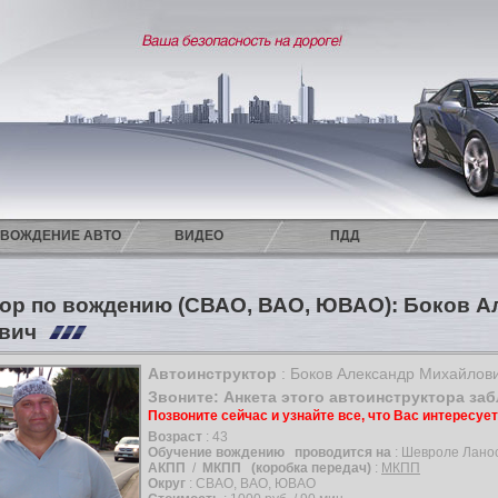
ВОЖДЕНИЕ АВТО
ВИДЕО
ПДД
ор по вождению (СВАО, ВАО, ЮВАО): Боков А
ович
Автоинструктор
: Боков Александр Михайлов
Звоните: Анкета этого автоинструктора за
Позвоните сейчас и узнайте все, что Вас интересуе
Возраст
: 43
Обучение вождению
проводится на
: Шевроле Лан
АКПП
/
МКПП
(коробка передач)
:
МКПП
Округ
: СВАО, ВАО, ЮВАО