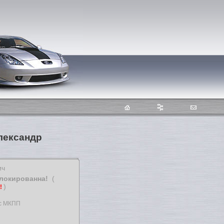
лександр
ич
блокированна!
(
)
т!
ос МКПП