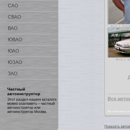
САО
СВАО
Фото 1. Боко
ВАО
ЮВАО
ЮАО
Фото 2. 
ЮЗАО
ЗАО
Частный
автоинструктор
Все авто
Этот раздел нашего каталога
можно озаглавить – частный
автоинструктор или
автоинструктор Москва.
Вы попалина с
Показать автои