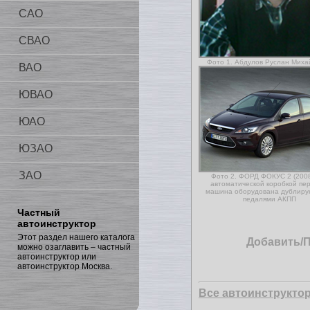
САО
СВАО
Фото 1. Абдулов Руслан Миха
ВАО
ЮВАО
ЮАО
ЮЗАО
ЗАО
Фото 2. ФОРД ФОКУС 2 (2008г
автоматической коробкой пер
машина оборудована дублир
педалями АКПП
Частный
автоинструктор
Этот раздел нашего каталога
Добавить/
можно озаглавить – частный
автоинструктор или
автоинструктор Москва.
Все автоинструкто