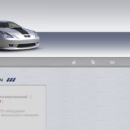
ич
блокированна!
(
)
т!
КПП оборудован
 безопасного обучения