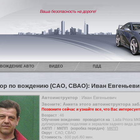
ВОЖДЕНИЕ АВТО
ВИДЕО
ПДД
ор по вождению (САО, СВАО): Иван Евгеньев
Автоинструктор
: Иван Евгеньевич
Звоните: Анкета этого автоинструктора за
Позвоните сейчас и узнайте все, что Вас интересуе
Возраст
: 46
Обучение вождению
проводится на
: Lada Priora М
дублирующими педалями и зеркалом заднего вида для
АКПП
/
МКПП
(коробка передач)
:
МКПП
Округ
: САО, СВАО
Стоимость
: 600 руб./60 мин.