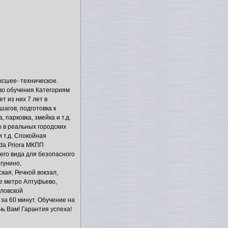
сшее- техническое.
аво обучения Категориям
 из них 7 лет в
агов, подготовка к
парковка, змейка и т.д.
 в реальных городских
и т.д. Спокойная
da Priora МКПП
го вида для безопасного
гунино,
кая, Речной вокзал,
 же метро Алтуфьево,
ловской
за 60 минут. Обучение на
ь Вам! Гарантия успеха!