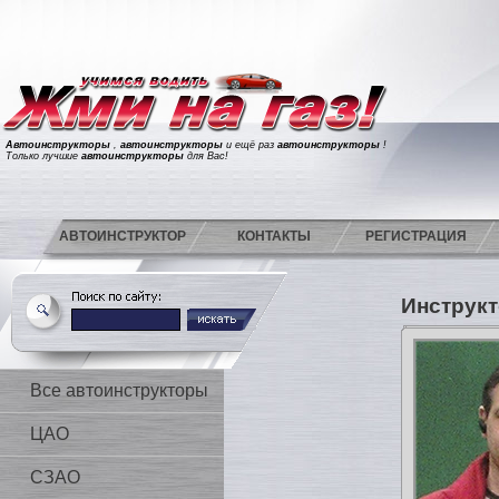
Автоинструкторы
,
автоинструкторы
и ещё раз
автоинструкторы
!
Только лучшие
автоинструкторы
для Вас!
АВТОИНСТРУКТОР
КОНТАКТЫ
РЕГИСТРАЦИЯ
Инструкт
Все автоинструкторы
ЦАО
СЗАО