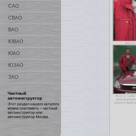
САО
СВАО
ВАО
ЮВАО
Фото 1
ЮАО
ЮЗАО
ЗАО
Частный
Фото 2. Lada
автоинструктор
дублирующим
заднего вида 
Этот раздел нашего каталога
можно озаглавить – частный
автоинструктор или
автоинструктор Москва.