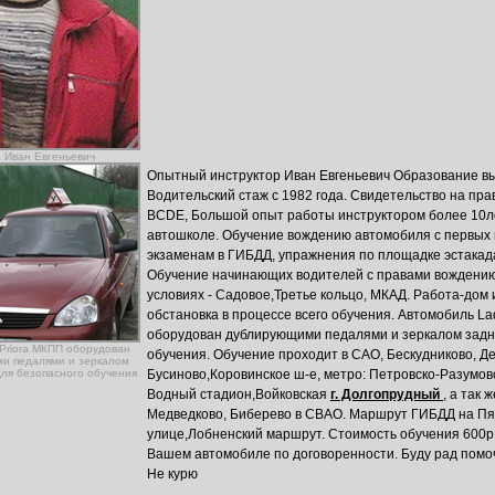
. Иван Евгеньевич
Опытный инструктор Иван Евгеньевич Образование вы
Водительский стаж с 1982 года. Свидетельство на пр
BCDE, Большой опыт работы инструктором более 10лет
автошколе. Обучение вождению автомобиля с первых ш
экзаменам в ГИБДД, упражнения по площадке эстакада, 
Обучение начинающих водителей с правами вождению
условиях - Садовое,Третье кольцо, МКАД. Работа-дом 
обстановка в процессе всего обучения. Автомобиль La
оборудован дублирующими педалями и зеркалом задне
 Priora МКПП оборудован
обучения. Обучение проходит в САО, Бескудниково, Де
и педалями и зеркалом
для безопасного обучения
Бусиново,Коровинское ш-е, метро: Петровско-Разумовс
Водный стадион,Войковская
г. Долгопрудный
, а так
Медведково, Биберево в СВАО. Маршрут ГИБДД на Пя
улице,Лобненский маршрут. Стоимость обучения 600р 
Вашем автомобиле по договоренности. Буду рад помоч
Не курю