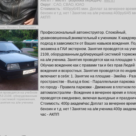
АКПП
/
МКПП
(коробка передач)
:
МКПП
Округ
: САО, СВАО, ЮАО
Стоимость
: 400руб/45 мин. Доплат за вечернее врем
бензин и т.д. нет ! Занятие на а/м ученика:400руб/45 
АКПП
енко Михаил Викторович
Профессиональный автоинструктор. Спокойный,
уравновешенный,внимательный к ученикам. К каждому
подход в зависимости от Ваших навыков вождения. По
экзамена в ГАИ экстерном. Занятия проводятся на уч
2108, оборудованным дублирующей системой тормож
на а/м ученика. Занятия проводятся как на площадке т
Обучаю вождению как с правами так и без прав Людей
вождения и возростных. Занятия проводятся по инди
включают в себя: 1. Занятие на площаке - Змейка - Ра
пространстве - Въезд в бокс - Параллельная парковка
по городу - Правила парковки - Движение в плотном по
автомагистралям - Вождение в вечернее время и плох
ия проводятся на учебном
АЗ 2108, оборудованным
проводятся ежедневно, включая выходные и праздничн
 системой торможения.
анятия на а/м ученика
Стоимость: 400р академ/час Доплат за вечернее врем
бензин и т.д. нет ! Занятие на а/м ученика:400р акаде
час - АКПП