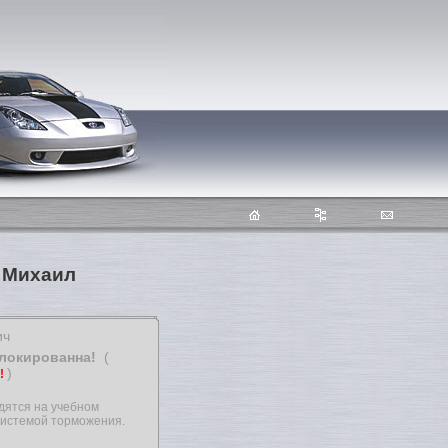
 Михаил
ич
блокированна!
(
)
т!
дятся на учебном
системой торможения.