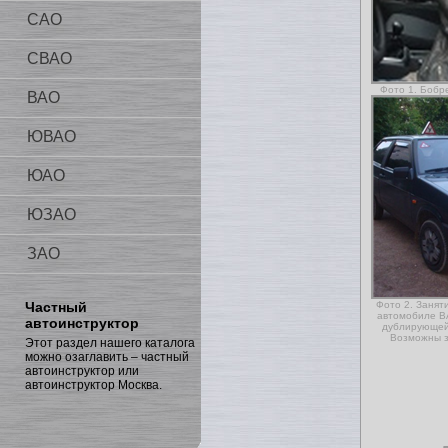
САО
СВАО
Фото 1. Бобр
ВАО
ЮВАО
ЮАО
ЮЗАО
ЗАО
Частный
Фото 2. Занят
автомобиле В
автоинструктор
дублирующей
Возможны з
Этот раздел нашего каталога
можно озаглавить – частный
автоинструктор или
автоинструктор Москва.