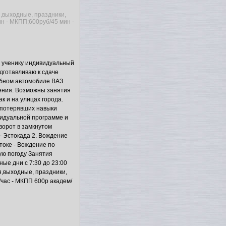
я,выходные, праздники,
мин - МКПП;600руб/45 мин -
 ученику индивидуальный
дготавливаю к сдаче
ебном автомобиле ВАЗ
ения. Возможны занятия
ак и на улицах города.
 потерявших навыки
видуальной программе и
зворот в замкнутом
 - Эстокада 2. Вождение
токе - Вождение по
ую погоду Занятия
ые дни с 7:30 до 23:00
я,выходные, праздники,
м/час - МКПП 600р академ/