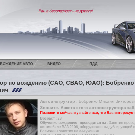
ВОЖДЕНИЕ АВТО
ВИДЕО
ПДД
ор по вождению (САО, СВАО, ЮАО): Бобренко
вич
Автоинструктор
: Бобренко Михаил Викторов
Звоните: Анкета этого автоинструктора за
Позвоните сейчас и узнайте все, что Вас интересуе
Возраст
: 28
Обучение вождению
проводится на
: Занятия прово
автомобиле ВАЗ 2108, оборудованным дублирующей 
Возможны занятия на а/м ученика