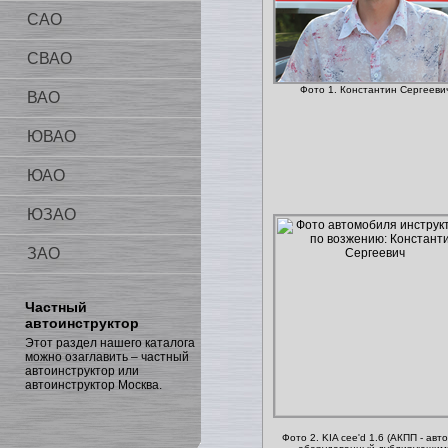
САО
СВАО
Фото 1. Константин Сергееви
ВАО
ЮВАО
ЮАО
ЮЗАО
ЗАО
Частный
автоинструктор
Этот раздел нашего каталога
можно озаглавить – частный
автоинструктор или
автоинструктор Москва.
Фото 2. KIA cee'd 1.6 (АКПП - авт