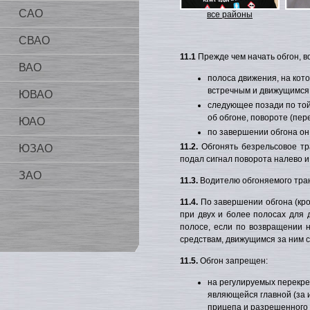
САО
все районы
СВАО
11.1
Прежде чем начать обгон, во
ВАО
полоса движения, на кот
встречным и движущимся 
ЮВАО
следующее позади по той
об обгоне, повороте (пер
ЮАО
по завершении обгона он
11.2.
Обгонять безрельсовое тр
ЮЗАО
подал сигнал поворота налево и
ЗАО
11.3.
Водителю обгоняемого тра
11.4.
По завершении обгона (кр
при двух и более полосах для 
полосе, если по возвращении 
средствам, движущимся за ним с
11.5.
Обгон запрещен:
на регулируемых перекрес
являющейся главной (за 
прицепа и разрешенного 