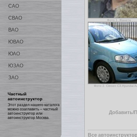
САО
СВАО
Фото 1. Жанета
ВАО
ЮВАО
ЮАО
ЮЗАО
ЗАО
Фото 2. Citroen C3,Hyundai A
Частный
автоинструктор
Этот раздел нашего каталога
можно озаглавить – частный
Добавить/
автоинструктор или
автоинструктор Москва.
Все автоинструкто