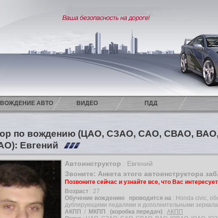
ВОЖДЕНИЕ АВТО
ВИДЕО
ПДД
ор по вождению (ЦАО, СЗАО, САО, СВАО, ВА
АО): Евгений
Автоинструктор
: Евгений
Звоните: Анкета этого автоинструктора за
Позвоните сейчас и узнайте все, что Вас интересуе
Возраст
: 27
Обучение вождению
проводится на
: Honda civic, 
дублирующими педалями и дополнительными зеркала
АКПП
/
МКПП
(коробка передач)
:
АКПП