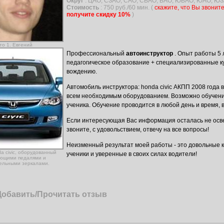
Округ
: ЦАО, СЗАО, САО, СВАО, ВАО, ЮВАО, ЮАО, ЮЗ
Стоимость
: 750 руб./60 мин.
(
скажите, что Вы звоните
получите скидку 10%
)
то 1. Евгений
Профессиональный
автоинструктор
. Опыт работы 5
педагогическое образование + специализированные к
вождению.
Автомобиль инструктора: honda civic АКПП 2008 года
всем необходимым оборудованием. Возможно обучени
ученика. Обучение проводится в любой день и время,
Если интересующая Вас информация осталась не осве
звоните, с удовольствием, отвечу на все вопросы!
Неизменный результат моей работы - это довольные 
a civic, оборудованный
ученики и уверенные в своих силах водители!
ющими педалями и
ельными зеркалами.
Добавить/Прочитать отзыв