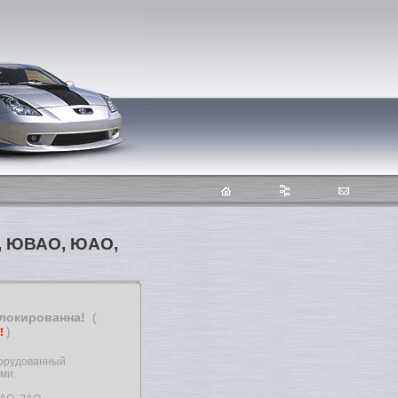
О, ЮВАО, ЮАО,
блокированна!
(
)
т!
оборудованный
ми.