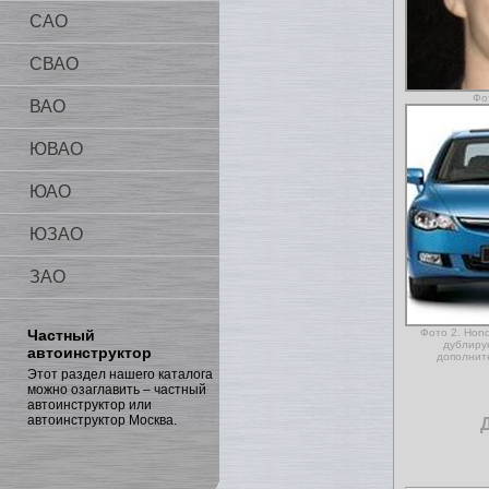
САО
СВАО
Фо
ВАО
ЮВАО
ЮАО
ЮЗАО
ЗАО
Частный
Фото 2. Hond
дублиру
автоинструктор
дополнит
Этот раздел нашего каталога
можно озаглавить – частный
автоинструктор или
автоинструктор Москва.