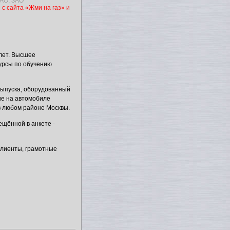
АО, ЗАО
 с сайта «Жми на газ» и
 лет. Высшее
урсы по обучению
 выпуска, оборудованный
е на автомобиле
 в любом районе Москвы.
щённой в анкете -
клиенты, грамотные