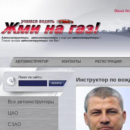
Автоинструкторы
,
автоинструкторы
и ещё раз
автоинструкторы
!
Только лучшие
автоинструкторы
для Вас!
АВТОИНСТРУКТОР
КОНТАКТЫ
РЕГИСТРАЦИЯ
Инструктор по вож
Все автоинструкторы
ЦАО
СЗАО