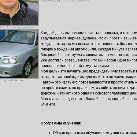
Стоимость
: 750 руб/60 мин
обин Артем Анатольевич
Каждый день мы являемся частью процесса, о котором
задумываемся, вернее, думаем, что он прост и забывае
люди, за которых мы несем ответственность больше, ч
говорю о вождении автомобиля. Каждая минута являет
бесценной, поэтому мы спешим, мы на многое закрыва
уже достигли совершенства, что мы - ассы! Один миг о
непоправимого и виной тому - мы сами.
Моя цель - это научить Вас предвидеть, чувствовать и
которые так необходимы для всех, кто не «хочет»ходи
. Hyundai Accent
«авто»- это часть его повседневности и просто стиль 
не просто ездить по правилам, а любить по ним ездить
дорожный этикет - это одна из основополагающих дан
Моя главная задача - это Ваша безопасность, безопа
близких!
Программы обучения:
Общая программа обучения с
«нуля»
(
авторс