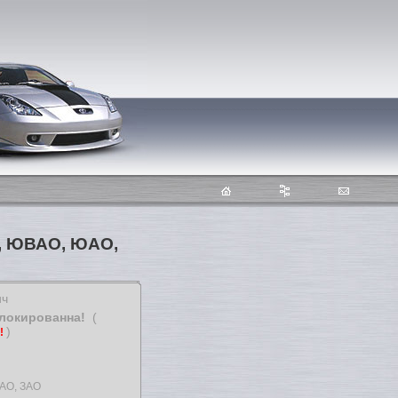
О, ЮВАО, ЮАО,
ич
блокированна!
(
)
т!
АО, ЗАО