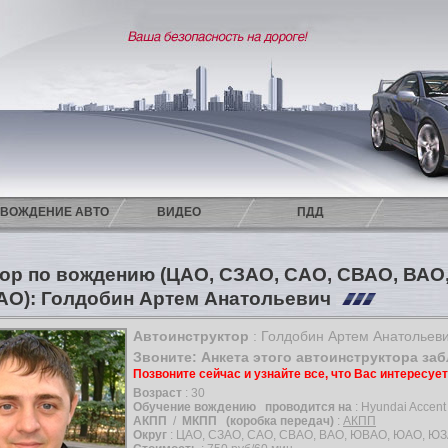
ВОЖДЕНИЕ АВТО
ВИДЕО
ПДД
ор по вождению (ЦАО, СЗАО, САО, СВАО, ВА
АО): Голдобин Артем Анатольевич
Автоинструктор
: Голдобин Артем Анатольев
Звоните: Анкета этого автоинструктора за
Позвоните сейчас и узнайте все, что Вас интересуе
Возраст
: 30
Обучение вождению
проводится на
: Hyundai Accent
АКПП
/
МКПП
(коробка передач)
:
АКПП
Округ
: ЦАО, СЗАО, САО, СВАО, ВАО, ЮВАО, ЮАО, ЮЗ