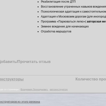
Реабилитация после ДТП
Восстановление утраченных навыков вождения
Психологическая адаптация к самостоятельно
Адаптация к Московским дорогам (для иногород
Программа «Парковаться легко»(
авторская м
Зимнее вождение для начинающих
Отработка маршрутов
Добавить/Прочитать отзыв
инструкторы
Количество про
юда со страницы:
Владимир Геннадьевич
автоинструктор
нструкторов из этого региона