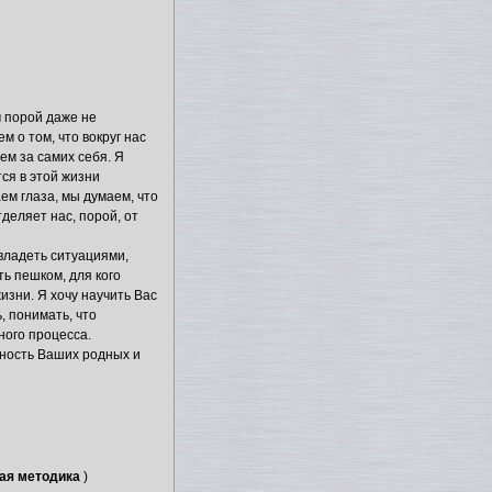
 порой даже не
м о том, что вокруг нас
ем за самих себя. Я
ся в этой жизни
ем глаза, мы думаем, что
тделяет нас, порой, от
 владеть ситуациями,
ть пешком, для кого
жизни. Я хочу научить Вас
, понимать, что
ного процесса.
сность Ваших родных и
кая методика
)