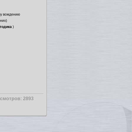
му вождению
них)
етодика
)
смотров: 2893